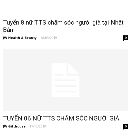
Tuyển 8 nữ TTS chăm sóc người già tại Nhật
Bản
JW Health & Beauty
-
18/03/2019
0
TUYỂN 06 NỮ TTS CHĂM SÓC NGƯỜI GIÀ
JW Gifthouse
-
11/12/2018
0