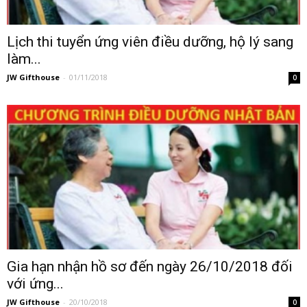
Lịch thi tuyển ứng viên điều dưỡng, hộ lý sang
làm...
JW Gifthouse
-
01/11/2018
0
Gia hạn nhận hồ sơ đến ngày 26/10/2018 đối
với ứng...
JW Gifthouse
-
20/10/2018
0