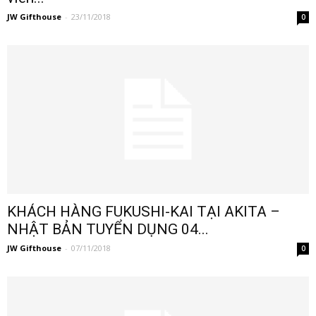
JW Gifthouse
-
23/11/2018
0
KHÁCH HÀNG FUKUSHI-KAI TẠI AKITA –
NHẬT BẢN TUYỂN DỤNG 04...
JW Gifthouse
-
07/11/2018
0