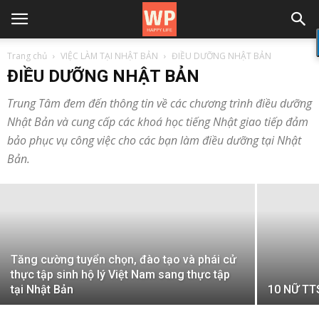
Trang chủ
VIỆC LÀM TẠI NHẬT BẢN
ĐIỀU DƯỠNG NHẬT BẢN
ĐIỀU DƯỠNG NHẬT BẢN
Trung Tâm đem đến thông tin về các chương trình điều dưỡng
Nhật Bản và cung cấp các khoá học tiếng Nhật giao tiếp đảm
Ký Bản ghi nhớ với tỉnh Nagano, Nhật
bảo phục vụ công việc cho các bạn làm điều dưỡng tại Nhật
Bản về phát triển nguồn nhân lực
Bản.
JW Gifthouse
-
14/08/2019
Tăng cường tuyển chọn, đào tạo và phái cử
thực tập sinh hộ lý Việt Nam sang thực tập
tại Nhật Bản
10 NỮ TT