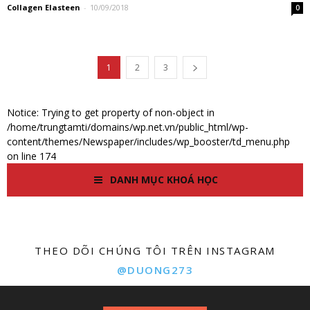
Collagen Elasteen
-
10/09/2018
0
1
2
3
Notice: Trying to get property of non-object in
/home/trungtamti/domains/wp.net.vn/public_html/wp-
content/themes/Newspaper/includes/wp_booster/td_menu.php
on line 174
DANH MỤC KHOÁ HỌC
THEO DÕI CHÚNG TÔI TRÊN INSTAGRAM
@DUONG273