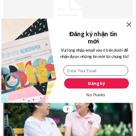
Đăng ký nhận tin
mới
Vui lòng nhập email vào ô bên dưới để
KHÁCH HÀNG NIHON FUKUSHIKAI TẠI
nhận được những tin mới từ chúng tôi!
FUKUOKA – NHẬT BẢN TUYỂN 03...
JW Gifthouse
-
07/11/2018
0
Đăng ký
No Thanks